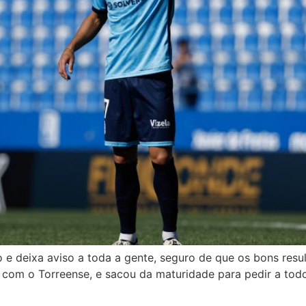
o e deixa aviso a toda a gente, seguro de que os bons resu
 com o Torreense, e sacou da maturidade para pedir a to