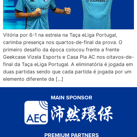
Vitória por 6-1 na estreia na Taça eLiga Portugal,
carimba presença nos quartos-de-final da prova. O
primeiro desafio da época colocou frente a frente
Geekcase Vizela Esports e Casa Pia AC nos oitavos-de-
final da Taça eLiga Portugal. A eliminatória é jogada em
duas partidas sendo que cada partida é jogada por um
elemento diferente da […]
MAIN SPONSOR
PREMIUM PARTNERS