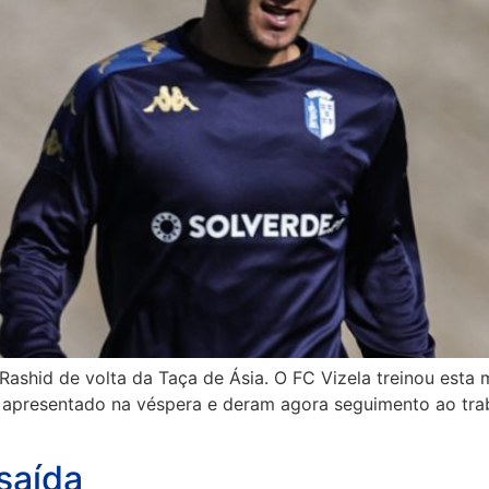
ashid de volta da Taça de Ásia. O FC Vizela treinou esta 
ham apresentado na véspera e deram agora seguimento ao tr
saída