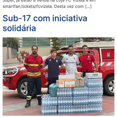
Super, já estão à venda na Loja FC Vizela e em
smartfan.tickets/fcvizela. Desta vez com […]
Sub-17 com iniciativa
solidária