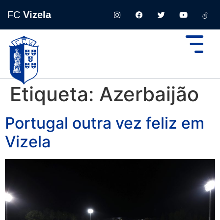
FC
Vizela
Etiqueta:
Azerbaijão
Portugal outra vez feliz em
Vizela