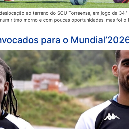
deslocação ao terreno do SCU Torreense, em jogo da 34.ª e
um ritmo morno e com poucas oportunidades, mas foi o FC
nvocados para o Mundial’202