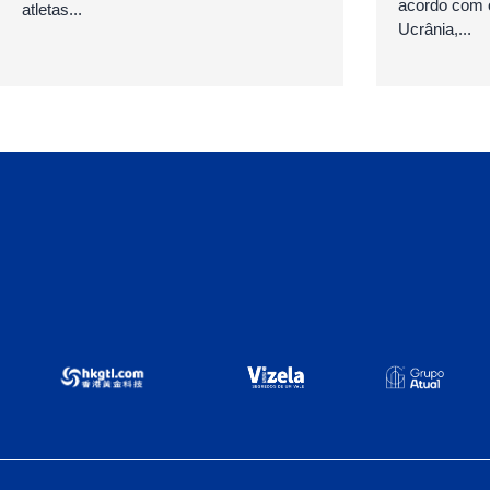
acordo com 
atletas...
Ucrânia,...