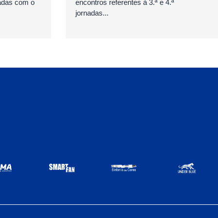
adas com o
encontros referentes à 3.ª e 4.ª
jornadas...