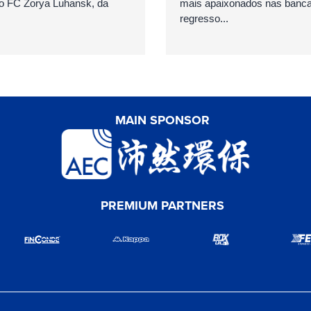
o FC Zorya Luhansk, da
mais apaixonados nas banc
regresso...
MAIN SPONSOR
PREMIUM PARTNERS