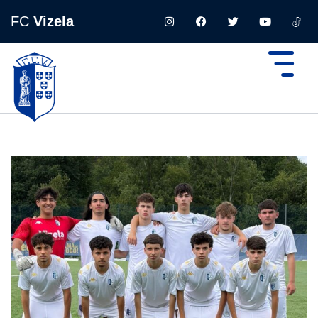
FC
Vizela