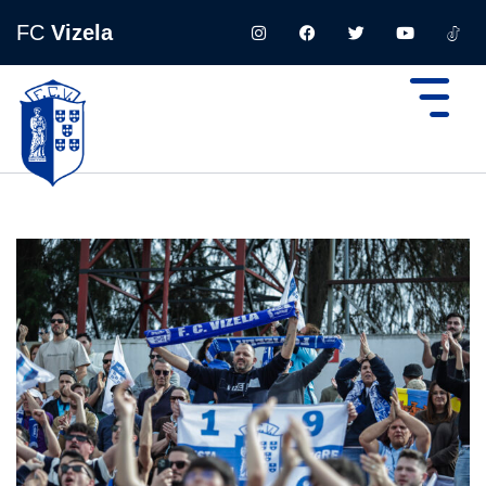
FC
Vizela