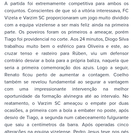
A partida foi extremamente competitiva para ambos os
conjuntos. Conscientes de que só a vitória interessava, FC
Vizela e Varzim SC proporcionaram um jogo muito dividido
com a equipa vizelense a ser mais feliz ainda na primeira
parte. Os poveiros foram os primeiros a ameaçar, porém
Tiago foi providencial no corte. Aos 24 minutos, Diogo Silva
trabalhou muito bem o esférico para Oliveira e este, ao
cruzar tenso e rasteiro para Rúben, viu um defensor
contrário desviar a bola para a própria baliza, naquela que
seria a primeira comemoração dos azuis. Logo a seguir,
Renato ficou perto de aumentar a contagem. Coelho
também se revelou fundamental ao segurar a vantagem
com uma impressionante intervenção na melhor
oportunidade da formação alvinegra até ao intervalo. No
reatamento, o Varzim SC ameaçou o empate por duas
ocasiões, a primeira com a bola a embater no poste, após
desvio de Tiago, a segunda num cabeceamento fulgurante
que saiu a centímetros da barra. Após operadas cinco
alterações na equipa vizelense, Pedro Jesus teve nos pés