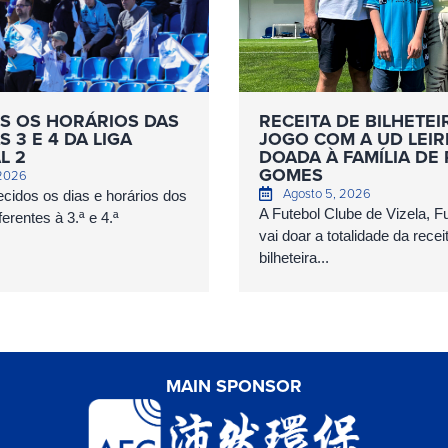
S OS HORÁRIOS DAS
RECEITA DE BILHETEI
 3 E 4 DA LIGA
JOGO COM A UD LEIR
L 2
DOADA À FAMÍLIA DE
GOMES
 2026
Agosto 5, 2026
cidos os dias e horários dos
A Futebol Clube de Vizela, 
erentes à 3.ª e 4.ª
vai doar a totalidade da recei
bilheteira...
MAIN SPONSOR