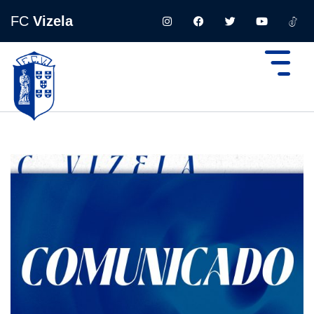
FC
Vizela