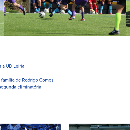
 a UD Leiria
à família de Rodrigo Gomes
segunda eliminatória