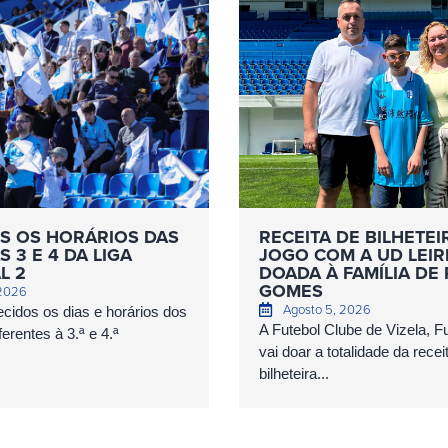
S OS HORÁRIOS DAS
RECEITA DE BILHETEI
 3 E 4 DA LIGA
JOGO COM A UD LEIR
L 2
DOADA À FAMÍLIA DE
GOMES
 2026
Agosto 5, 2026
cidos os dias e horários dos
A Futebol Clube de Vizela, 
erentes à 3.ª e 4.ª
vai doar a totalidade da recei
bilheteira...