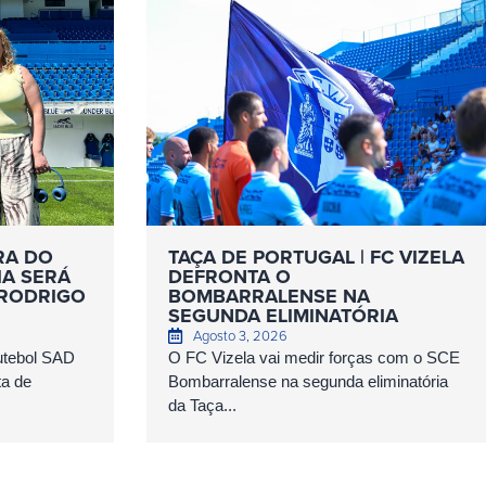
RA DO
TAÇA DE PORTUGAL | FC VIZELA
IA SERÁ
DEFRONTA O
 RODRIGO
BOMBARRALENSE NA
SEGUNDA ELIMINATÓRIA
Agosto 3, 2026
Futebol SAD
O FC Vizela vai medir forças com o SCE
ta de
Bombarralense na segunda eliminatória
da Taça...