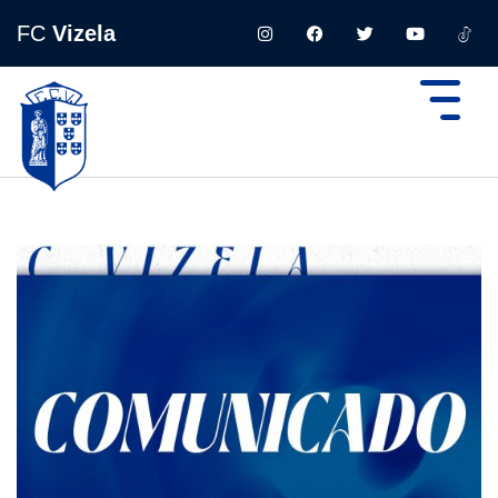
FC
Vizela