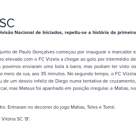
 SC
isão Nacional de Iniciados, repetiu-se a história da primeira
njunto de Paulo Gonçalves começou por inaugurar o marcador e
tmo elevado com o FC Vizela a chegar ao golo por intermédio de
 poveiros enviaram uma bola à barra, mas podiam ter visto os
do meio da rua, aos 35 minutos. No segundo tempo, o FC Vizela
ou de um desvio infeliz de Diego numa tentativa de cruzamento,
rcar, mas Mateus foi apanhado em posição irregular, e Matias, no
dro. Entraram no decorrer do jogo Matias, Teles e Tomé.
Vitória SC ‘B’.