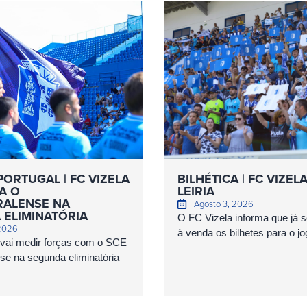
PORTUGAL | FC VIZELA
BILHÉTICA | FC VIZEL
A O
LEIRIA
ALENSE NA
Agosto 3, 2026
 ELIMINATÓRIA
O FC Vizela informa que já 
 2026
à venda os bilhetes para o jog
 vai medir forças com o SCE
e na segunda eliminatória