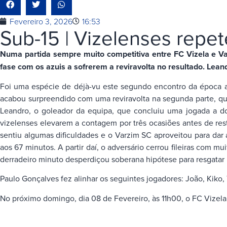
Fevereiro 3, 2026
16:53
Sub-15 | Vizelenses repe
Numa partida sempre muito competitiva entre FC Vizela e Varz
fase com os azuis a sofrerem a reviravolta no resultado. Lean
Foi uma espécie de déjà-vu este segundo encontro da época a
acabou surpreendido com uma reviravolta na segunda parte, que 
Leandro, o goleador da equipa, que concluiu uma jogada a do
vizelenses elevarem a contagem por três ocasiões antes de re
sentiu algumas dificuldades e o Varzim SC aproveitou para dar
aos 67 minutos. A partir daí, o adversário cerrou fileiras com m
derradeiro minuto desperdiçou soberana hipótese para resgata
Paulo Gonçalves fez alinhar os seguintes jogadores: João, Kiko,
No próximo domingo, dia 08 de Fevereiro, às 11h00, o FC Vizela v