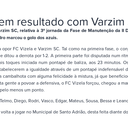
tem resultado com Varzim
im SC, relativa à 3ª jornada da Fase de Manutenção da II Div
dro marcou o golo dos azuis.
 opor FC Vizela e Varzim SC. Tal como na primeira fase, o co
ditou a derrota por 1-2. A primeira parte foi disputada num ri
is toques iniciada num pontapé de baliza, aos 23 minutos. Os
stabelecerem a igualdade através de um pontapé indefensável 
 a cambalhota com alguma felicidade à mistura, já que benefici
uita gente a povoar a defensiva, o FC Vizela forçou, chegou a ma
r pelo menos um ponto.
 Telmo, Diego, Rodri, Vasco, Edgar, Mateus, Sousa, Bessa e Lean
olta a jogar no Municipal de Santo Adrião, desta feita diante do 