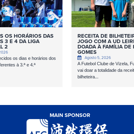
S OS HORÁRIOS DAS
RECEITA DE BILHETEI
 3 E 4 DA LIGA
JOGO COM A UD LEIR
L 2
DOADA À FAMÍLIA DE
GOMES
 2026
Agosto 5, 2026
cidos os dias e horários dos
A Futebol Clube de Vizela, 
erentes à 3.ª e 4.ª
vai doar a totalidade da recei
bilheteira...
MAIN SPONSOR