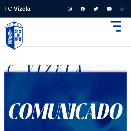
FC
Vizela