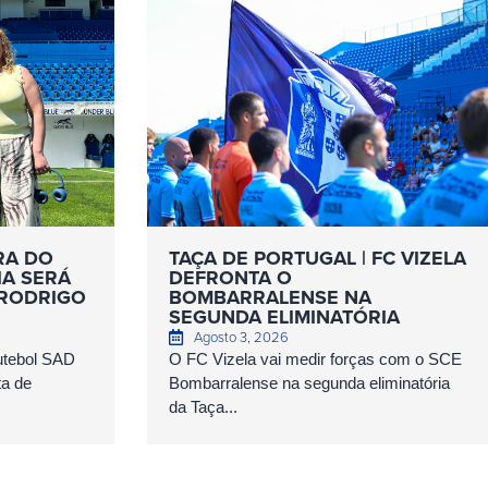
RA DO
TAÇA DE PORTUGAL | FC VIZELA
IA SERÁ
DEFRONTA O
 RODRIGO
BOMBARRALENSE NA
SEGUNDA ELIMINATÓRIA
Agosto 3, 2026
Futebol SAD
O FC Vizela vai medir forças com o SCE
ta de
Bombarralense na segunda eliminatória
da Taça...