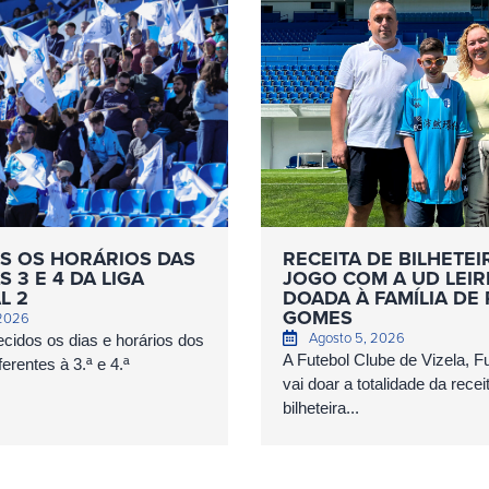
S OS HORÁRIOS DAS
RECEITA DE BILHETEI
 3 E 4 DA LIGA
JOGO COM A UD LEIR
L 2
DOADA À FAMÍLIA DE
GOMES
 2026
Agosto 5, 2026
cidos os dias e horários dos
A Futebol Clube de Vizela, 
erentes à 3.ª e 4.ª
vai doar a totalidade da recei
bilheteira...