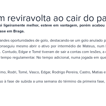
m reviravolta ao cair do p
i ligeiramente melhor, esteve em vantagem, porém acabou po
fase em Braga.
andes oportunidades de golo, destacando-se um golo anulado par
 conseguiu mesmo abrir o ativo por intermédio de Mateus, num
m. Contudo, Edgar e Tomé tiveram de sair a contas com lesões, a
do tempo regulamentar. No tempo adicional, numa jogada em que 
lmo, Rodri, Tomé, Vasco, Edgar, Rodrigo Pereira, Castro, Matias
so à fase de subida a uma semana do término da primeira fase