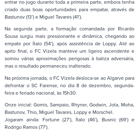
entrar no jogo durante toda a primeira parte, embora tenha
criado duas boas oportunidades para empatar, através de
Bastunov (13’) e Miguel Tavares (41’).
Na segunda parte, a formação comandada por Ricardo
Sousa surgiu mais pressionante e dinâmica, chegando ao
empate por Ítalo (54’), após assistência de Loppy. Até ao
apito final, o FC Vizela manteve um ligeiro ascendente e
somou várias aproximações perigosas à baliza adversária,
mas o resultado permaneceu inalterado.
Na próxima jornada, o FC Vizela desloca-se ao Algarve para
defrontar o SC Farense, no dia 8 de dezembro, segunda-
feira e feriado nacional, às 15h30.
Onze inicial: Gomis, Sampaio, Rhyner, Godwin, Jota, Moha,
Bastunov, Thio, Miguel Tavares, Loppy e Morschel.
Jogaram ainda: Fortune (27’), Ítalo (46’), Busnic (69’) e
Rodrigo Ramos (77’).