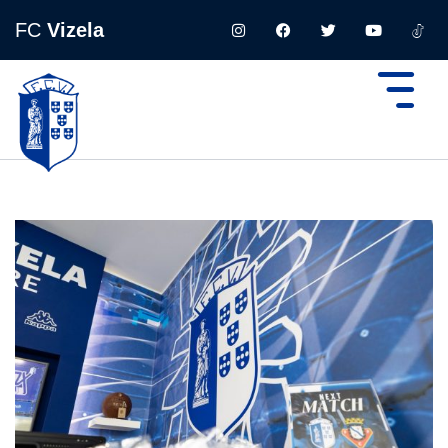
FC
Vizela