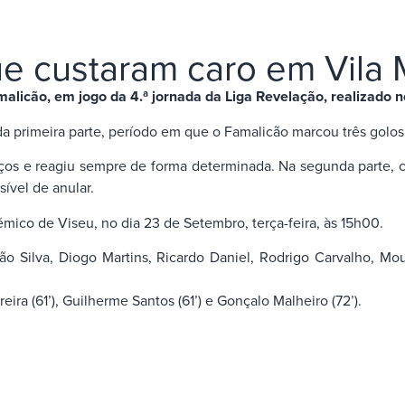
ue custaram caro em Vila
alicão, em jogo da 4.ª jornada da Liga Revelação, realizado n
 primeira parte, período em que o Famalicão marcou três golos c
os e reagiu sempre de forma determinada. Na segunda parte, cri
ível de anular.
ico de Viseu, no dia 23 de Setembro, terça-feira, às 15h00.
ão Silva, Diogo Martins, Ricardo Daniel, Rodrigo Carvalho, M
ira (61’), Guilherme Santos (61’) e Gonçalo Malheiro (72’).