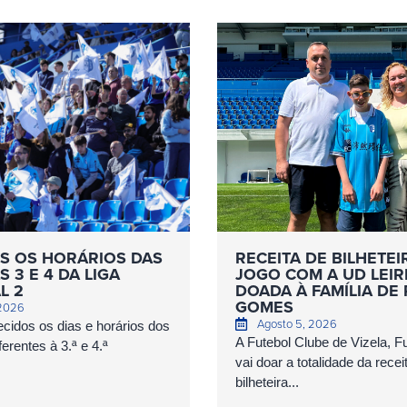
S OS HORÁRIOS DAS
RECEITA DE BILHETEI
 3 E 4 DA LIGA
JOGO COM A UD LEIR
L 2
DOADA À FAMÍLIA DE
GOMES
 2026
Agosto 5, 2026
cidos os dias e horários dos
A Futebol Clube de Vizela, 
erentes à 3.ª e 4.ª
vai doar a totalidade da recei
bilheteira...