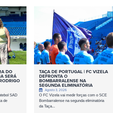
RA DO
TAÇA DE PORTUGAL | FC VIZELA
IA SERÁ
DEFRONTA O
 RODRIGO
BOMBARRALENSE NA
SEGUNDA ELIMINATÓRIA
Agosto 3, 2026
Futebol SAD
O FC Vizela vai medir forças com o SCE
ta de
Bombarralense na segunda eliminatória
da Taça...