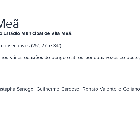
 Meã
o Estádio Municipal de Vila Meã.
onsecutivos (25’, 27’ e 34’).
ou várias ocasiões de perigo e atirou por duas vezes ao poste,
oustapha Sanogo, Guilherme Cardoso, Renato Valente e Geliano