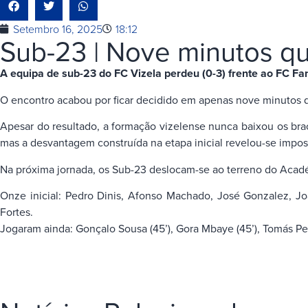
Setembro 16, 2025
18:12
Sub-23 | Nove minutos q
A equipa de sub-23 do FC Vizela perdeu (0-3) frente ao FC Fam
O encontro acabou por ficar decidido em apenas nove minutos da
Apesar do resultado, a formação vizelense nunca baixou os braç
mas a desvantagem construída na etapa inicial revelou-se imposs
Na próxima jornada, os Sub-23 deslocam-se ao terreno do Académ
Onze inicial: Pedro Dinis, Afonso Machado, José Gonzalez, Jo
Fortes.
Jogaram ainda: Gonçalo Sousa (45’), Gora Mbaye (45’), Tomás Pere