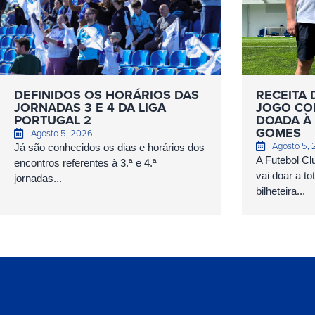
DEFINIDOS OS HORÁRIOS DAS
RECEITA 
JORNADAS 3 E 4 DA LIGA
JOGO COM
PORTUGAL 2
DOADA À 
GOMES
Agosto 5, 2026
Agosto 5,
Já são conhecidos os dias e horários dos
A Futebol Cl
encontros referentes à 3.ª e 4.ª
vai doar a to
jornadas...
bilheteira...