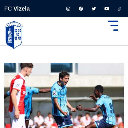
FC
Vizela