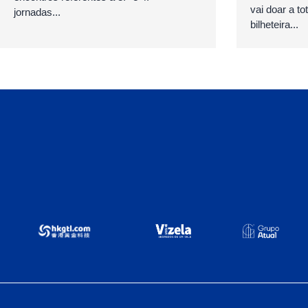
vai doar a to
jornadas...
bilheteira...