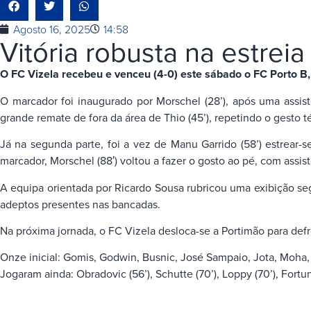
Agosto 16, 2025
14:58
Vitória robusta na estrei
O FC Vizela recebeu e venceu (4-0) este sábado o FC Porto B, e
O marcador foi inaugurado por Morschel (28’), após uma assis
grande remate de fora da área de Thio (45’), repetindo o gesto té
Já na segunda parte, foi a vez de Manu Garrido (58’) estrear-s
marcador, Morschel (88′) voltou a fazer o gosto ao pé, com assi
A equipa orientada por Ricardo Sousa rubricou uma exibição s
adeptos presentes nas bancadas.
Na próxima jornada, o FC Vizela desloca-se a Portimão para defr
Onze inicial: Gomis, Godwin, Busnic, José Sampaio, Jota, Moha,
Jogaram ainda: Obradovic (56’), Schutte (70’), Loppy (70’), Fortu