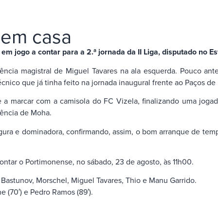
a em casa
m jogo a contar para a 2.ª jornada da II Liga, disputado no Es
tência magistral de Miguel Tavares na ala esquerda. Pouco ant
cnico que já tinha feito na jornada inaugural frente ao Paços de 
e a marcar com a camisola do FC Vizela, finalizando uma jogada 
stência de Moha.
egura e dominadora, confirmando, assim, o bom arranque de tem
ontar o Portimonense, no sábado, 23 de agosto, às 11h00.
 Bastunov, Morschel, Miguel Tavares, Thio e Manu Garrido.
ne (70′) e Pedro Ramos (89′).