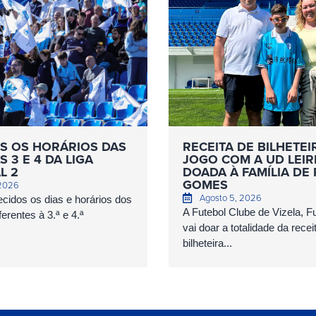
S OS HORÁRIOS DAS
RECEITA DE BILHETEI
 3 E 4 DA LIGA
JOGO COM A UD LEIR
L 2
DOADA À FAMÍLIA DE
GOMES
 2026
Agosto 5, 2026
cidos os dias e horários dos
A Futebol Clube de Vizela, 
erentes à 3.ª e 4.ª
vai doar a totalidade da recei
bilheteira...