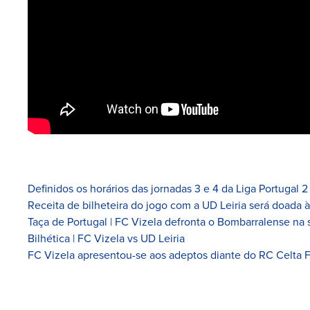
Definidos os horários das jornadas 3 e 4 da Liga Portugal 2
Receita de bilheteira do jogo com a UD Leiria será doada 
Taça de Portugal | FC Vizela defronta o Bombarralense na 
Bilhética | FC Vizela vs UD Leiria
FC Vizela apresentou-se aos adeptos diante do RC Celta 