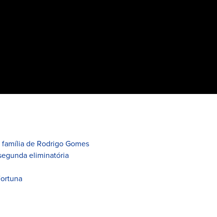
à família de Rodrigo Gomes
segunda eliminatória
Fortuna