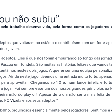
ou não subiu”
 pelo trabalho desenvolvido, pela forma como os jogadores 
eptos que voltaram ao estádio e contribuíram com um forte apo
 desejavam.
 adeptos. Eles é que nos foram empurrando ao longo das jornad
áscoa em Tondela. São muitas as histórias felizes que vamos ter
sentámos nestes dois jogos. A querer ser uma equipa personali
ogos. Ainda neste jogo, tivemos uma entrada muito forte, apenas
para aproveitar. Chegámos ao 1-0 e, num lance infeliz e fort
e a jogar. Foi sempre esse um dos nossos grandes princípios ao 
eira mão do play-off. Apesar de o dia não ser o mais feliz de
ao FC Vizela e aos seus adeptos.”
abalho, orgulhosos essencialmente pelos jogadores. Sentimos a 