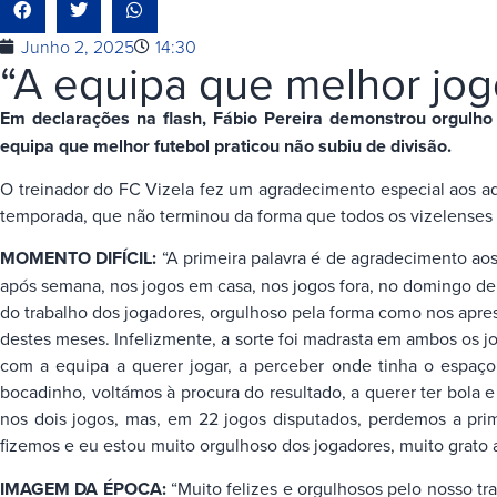
Junho 2, 2025
14:30
“A equipa que melhor jog
Em declarações na flash, Fábio Pereira demonstrou orgulho
equipa que melhor futebol praticou não subiu de divisão.
O treinador do FC Vizela fez um agradecimento especial aos ad
temporada, que não terminou da forma que todos os vizelenses
MOMENTO DIFÍCIL:
“A primeira palavra é de agradecimento aos
após semana, nos jogos em casa, nos jogos fora, no domingo de P
do trabalho dos jogadores, orgulhoso pela forma como nos apre
destes meses. Infelizmente, a sorte foi madrasta em ambos os j
com a equipa a querer jogar, a perceber onde tinha o espaço 
bocadinho, voltámos à procura do resultado, a querer ter bola 
nos dois jogos, mas, em 22 jogos disputados, perdemos a prim
fizemos e eu estou muito orgulhoso dos jogadores, muito grato 
IMAGEM DA ÉPOCA:
“Muito felizes e orgulhosos pelo nosso tr