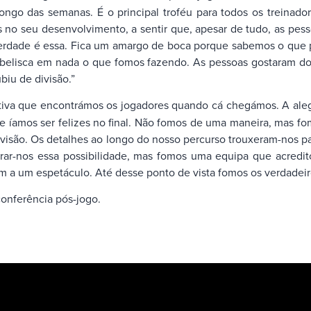
go das semanas. É o principal troféu para todos os treinadore
no seu desenvolvimento, a sentir que, apesar de tudo, as pesso
erdade é essa. Fica um amargo de boca porque sabemos o que p
 belisca em nada o que fomos fazendo. As pessoas gostaram do 
biu de divisão.”
iva que encontrámos os jogadores quando cá chegámos. A alegr
e íamos ser felizes no final. Não fomos de uma maneira, mas fo
divisão. Os detalhes ao longo do nosso percurso trouxeram-nos pa
ar-nos essa possibilidade, mas fomos uma equipa que acreditou 
tem a um espetáculo. Até desse ponto de vista fomos os verdade
conferência pós-jogo.