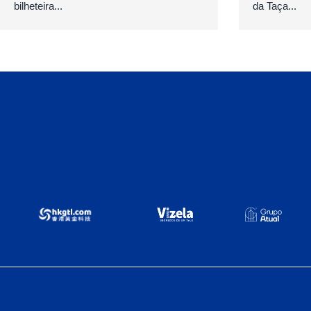
bilheteira...
da Taça...