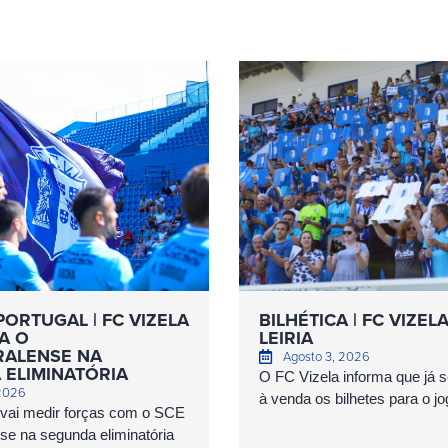
PORTUGAL | FC VIZELA
BILHÉTICA | FC VIZEL
A O
LEIRIA
ALENSE NA
Agosto 3, 2026
 ELIMINATÓRIA
O FC Vizela informa que já 
 2026
à venda os bilhetes para o jog
 vai medir forças com o SCE
e na segunda eliminatória