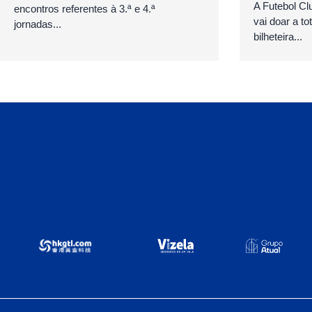
A Futebol Cl
encontros referentes à 3.ª e 4.ª
vai doar a to
jornadas...
bilheteira...