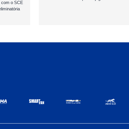
as com o SCE
iminatória