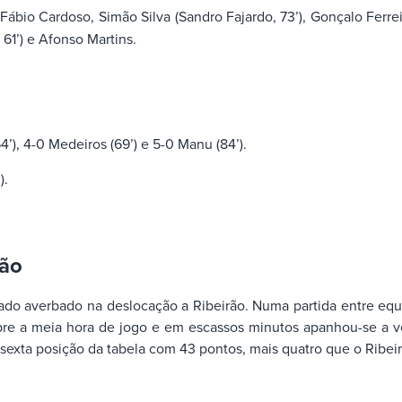
Fábio Cardoso, Simão Silva (Sandro Fajardo, 73’), Gonçalo Ferre
61’) e Afonso Martins.
64’), 4-0 Medeiros (69’) e 5-0 Manu (84’).
).
rão
o averbado na deslocação a Ribeirão. Numa partida entre equipa
bre a meia hora de jogo e em escassos minutos apanhou-se a ven
 sexta posição da tabela com 43 pontos, mais quatro que o Ribe