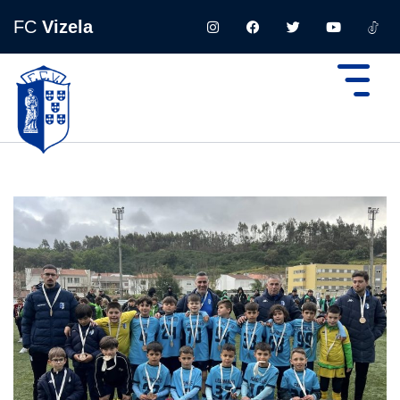
FC
Vizela