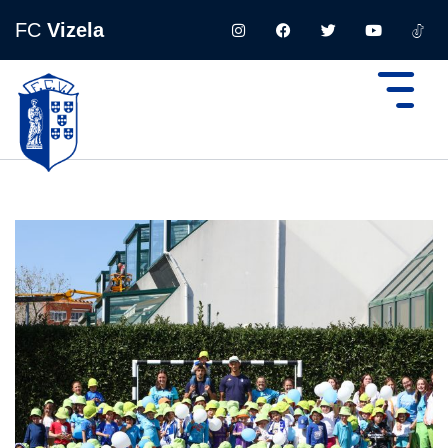
FC
Vizela