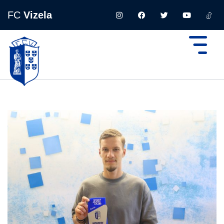
FC
Vizela