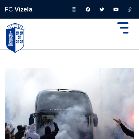
FC
Vizela