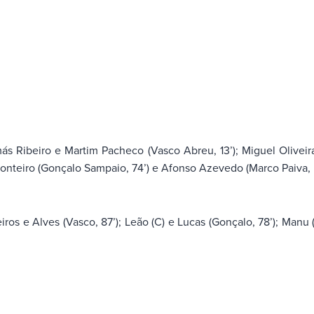
Ribeiro e Martim Pacheco (Vasco Abreu, 13’); Miguel Oliveira,
Monteiro (Gonçalo Sampaio, 74’) e Afonso Azevedo (Marco Paiva, 5
ros e Alves (Vasco, 87’); Leão (C) e Lucas (Gonçalo, 78’); Manu (