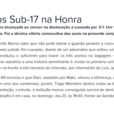
os Sub-17 na Honra
vo alcançado ao vencer na deslocação a Lousado por 3-1. Um t
o. Foi a décima vitória consecutiva dos azuis no presente ca
Simão Barros sabe que não pode baixar a guardar perante a conco
pela subida. Em Lousado, diante de um adversário que sofreu uma
produziu o suficiente para trazer os três pontos na bagagem
e assistiria a uma história semelhante à vivida na primeira vo
na frente a três minutos do intervalo, por intermédio de Luís, q
69 minutos é que Dani, assistido por Maks, elevou a diferença
m erro dos vizelenses, porém, Tiago Monteiro desfez todas as 
estação, contudo, a exibição menos conseguida servirá de ale
desafio é em casa, no domingo, dia 23, às 11h30, frente ao Gondi