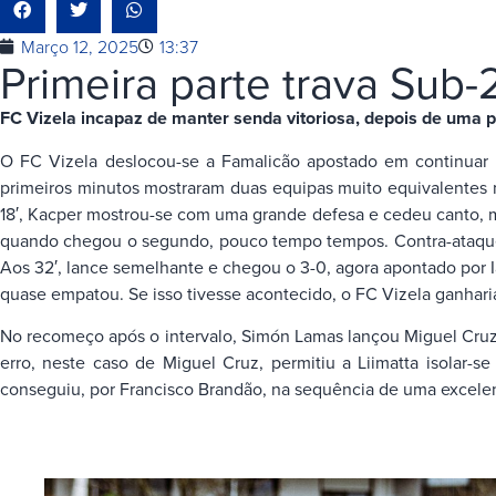
Março 12, 2025
13:37
Primeira parte trava Sub
FC Vizela incapaz de manter senda vitoriosa, depois de uma p
O FC Vizela deslocou-se a Famalicão apostado em continuar a 
primeiros minutos mostraram duas equipas muito equivalentes n
18′, Kacper mostrou-se com uma grande defesa e cedeu canto, ma
quando chegou o segundo, pouco tempo tempos. Contra-ataque do
Aos 32′, lance semelhante e chegou o 3-0, agora apontado por Ia
quase empatou. Se isso tivesse acontecido, o FC Vizela ganhari
No recomeço após o intervalo, Simón Lamas lançou Miguel Cruz 
erro, neste caso de Miguel Cruz, permitiu a Liimatta isolar-s
conseguiu, por Francisco Brandão, na sequência de uma excelent