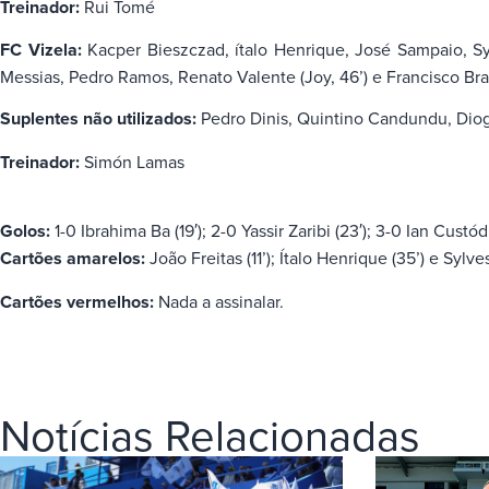
Treinador:
Rui Tomé
FC Vizela:
Kacper Bieszczad, ítalo Henrique, José Sampaio, Sylv
Messias, Pedro Ramos, Renato Valente (Joy, 46’) e Francisco Br
Suplentes não utilizados:
Pedro Dinis, Quintino Candundu, Diogo
Treinador:
Simón Lamas
Golos:
1-0 Ibrahima Ba (19′); 2-0 Yassir Zaribi (23′); 3-0 Ian Custód
Cartões amarelos:
João Freitas (11’); Ítalo Henrique (35’) e Sylve
Cartões vermelhos:
Nada a assinalar.
Notícias Relacionadas