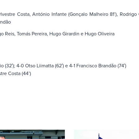
estre Costa, António Infante (Gonçalo Malheiro 81’), Rodrigo C
andão
 Reis, Tomás Pereira, Hugo Girardin e Hugo Oliveira
io (32′); 4-0 Otso Liimatta (62′) e 4-1 Francisco Brandão (74′)
stre Costa (44’)