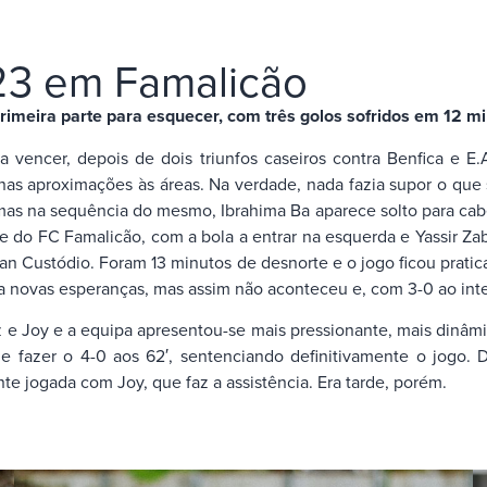
-23 em Famalicão
rimeira parte para esquecer, com três golos sofridos em 12 mi
vencer, depois de dois triunfos caseiros contra Benfica e E.A
as aproximações às áreas. Na verdade, nada fazia supor o que 
s na sequência do mesmo, Ibrahima Ba aparece solto para cabece
 FC Famalicão, com a bola a entrar na esquerda e Yassir Zabir
n Custódio. Foram 13 minutos de desnorte e o jogo ficou pratica
a novas esperanças, mas assim não aconteceu e, com 3-0 ao inter
e Joy e a equipa apresentou-se mais pressionante, mais dinâmic
e e fazer o 4-0 aos 62′, sentenciando definitivamente o jogo.
e jogada com Joy, que faz a assistência. Era tarde, porém.