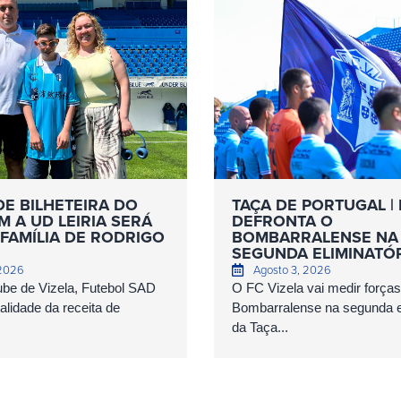
DE BILHETEIRA DO
TAÇA DE PORTUGAL | 
 A UD LEIRIA SERÁ
DEFRONTA O
FAMÍLIA DE RODRIGO
BOMBARRALENSE NA
SEGUNDA ELIMINATÓ
 2026
Agosto 3, 2026
ube de Vizela, Futebol SAD
O FC Vizela vai medir forç
talidade da receita de
Bombarralense na segunda el
da Taça...