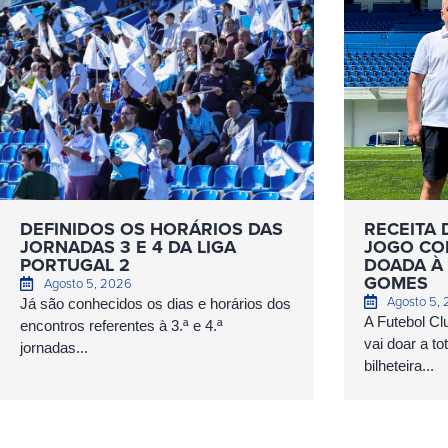
DEFINIDOS OS HORÁRIOS DAS
RECEITA 
JORNADAS 3 E 4 DA LIGA
JOGO COM
PORTUGAL 2
DOADA À 
GOMES
Agosto 5, 2026
Agosto 5,
Já são conhecidos os dias e horários dos
A Futebol Cl
encontros referentes à 3.ª e 4.ª
vai doar a to
jornadas...
bilheteira...