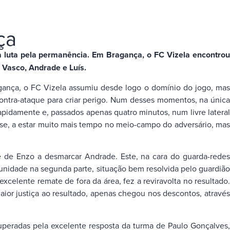
ça
a luta pela permanência. Em Bragança, o FC Vizela encontrou
e Vasco, Andrade e Luís.
gança, o FC Vizela assumiu desde logo o domínio do jogo, mas
contra-ataque para criar perigo. Num desses momentos, na única
apidamente e, passados apenas quatro minutos, num livre lateral
osse, a estar muito mais tempo no meio-campo do adversário, mas
e de Enzo a desmarcar Andrade. Este, na cara do guarda-redes
unidade na segunda parte, situação bem resolvida pelo guardião
xcelente remate de fora da área, fez a reviravolta no resultado.
aior justiça ao resultado, apenas chegou nos descontos, através
 superadas pela excelente resposta da turma de Paulo Gonçalves,