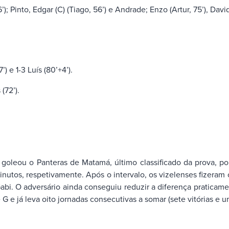
; Pinto, Edgar (C) (Tiago, 56’) e Andrade; Enzo (Artur, 75’), David
) e 1-3 Luís (80’+4’).
(72’).
 goleou o Panteras de Matamá, último classificado da prova, p
minutos, respetivamente. Após o intervalo, os vizelenses fizera
i. O adversário ainda conseguiu reduzir a diferença praticament
 G e já leva oito jornadas consecutivas a somar (sete vitórias e 