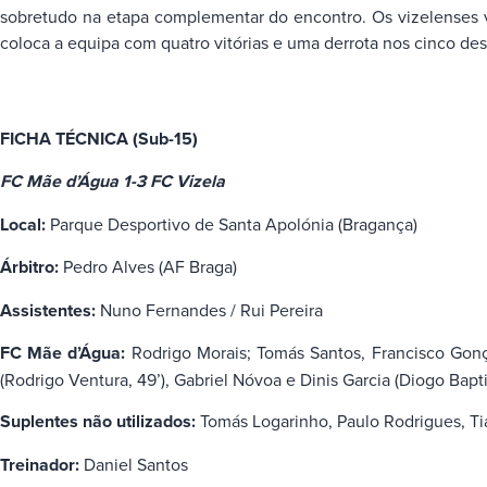
sobretudo na etapa complementar do encontro. Os vizelenses vo
coloca a equipa com quatro vitórias e uma derrota nos cinco de
FICHA TÉCNICA (Sub-15)
FC Mãe d’Água 1-3 FC Vizela
Local:
Parque Desportivo de Santa Apolónia (Bragança)
Árbitro:
Pedro Alves (AF Braga)
Assistentes:
Nuno Fernandes / Rui Pereira
FC Mãe d’Água:
Rodrigo Morais; Tomás Santos, Francisco Gonça
(Rodrigo Ventura, 49’), Gabriel Nóvoa e Dinis Garcia (Diogo Baptis
Suplentes não utilizados:
Tomás Logarinho, Paulo Rodrigues, Ti
Treinador:
Daniel Santos