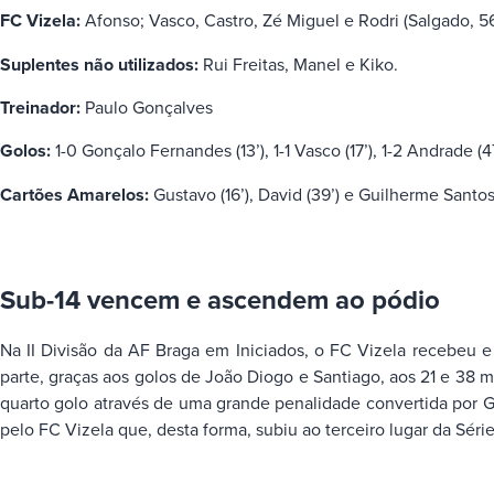
FC Vizela:
Afonso; Vasco, Castro, Zé Miguel e Rodri (Salgado, 56’)
Suplentes não utilizados:
Rui Freitas, Manel e Kiko.
Treinador:
Paulo Gonçalves
Golos:
1-0 Gonçalo Fernandes (13’), 1-1 Vasco (17’), 1-2 Andrade (47’
Cartões Amarelos:
Gustavo (16’), David (39’) e Guilherme Santos 
Sub-14 vencem e ascendem ao pódio
Na II Divisão da AF Braga em Iniciados, o FC Vizela recebeu e
parte, graças aos golos de João Diogo e Santiago, aos 21 e 38 
quarto golo através de uma grande penalidade convertida por Gab
pelo FC Vizela que, desta forma, subiu ao terceiro lugar da Série