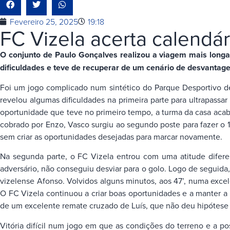
Fevereiro 25, 2025
19:18
FC Vizela acerta calendá
O conjunto de Paulo Gonçalves realizou a viagem mais longa
dificuldades e teve de recuperar de um cenário de desvantagem
Foi um jogo complicado num sintético do Parque Desportivo d
revelou algumas dificuldades na primeira parte para ultrapass
oportunidade que teve no primeiro tempo, a turma da casa acabo
cobrado por Enzo, Vasco surgiu ao segundo poste para fazer o 1
sem criar as oportunidades desejadas para marcar novamente.
Na segunda parte, o FC Vizela entrou com uma atitude difere
adversário, não conseguiu desviar para o golo. Logo de seguid
vizelense Afonso. Volvidos alguns minutos, aos 47’, numa excele
O FC Vizela continuou a criar boas oportunidades e a manter a b
de um excelente remate cruzado de Luís, que não deu hipótese 
Vitória difícil num jogo em que as condições do terreno e a po