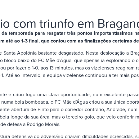
rio com triunfo em Bragan
 da temporada para resgatar três pontos importantíssimos n
 até ao 1-3 final, que contou com as finalizações certeiras d
e Santa Apolónia bastante desgastado. Nesta deslocação a Bra
ar o bloco baixo do FC Mãe d’Água, que apenas ia explorando o 
u por fazer o 1-0, aos 13 minutos, mas os vizelenses reagiram r
-1. Até ao intervalo, a equipa vizelense continuou a ter mais p
nte e criou logo uma clara oportunidade, num excelente pass
a, numa bola bombeada. o FC Mãe d’Água criou a sua única oport
nte abertura de Pinto para o corredor contrário, Andrade, num e
ola longe da sua área, mas o terceiro golo, que veio conferir m
de defesa a Rodrigo Morais.
stura defensiva do adversário criaram dificuldades acrescidas,