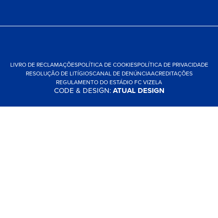
LIVRO DE RECLAMAÇÕES
POLÍTICA DE COOKIES
POLÍTICA DE PRIVACIDADE
RESOLUÇÃO DE LITÍGIOS
CANAL DE DENÚNCIA
ACREDITAÇÕES
REGULAMENTO DO ESTÁDIO FC VIZELA
CODE & DESIGN:
ATUAL DESIGN