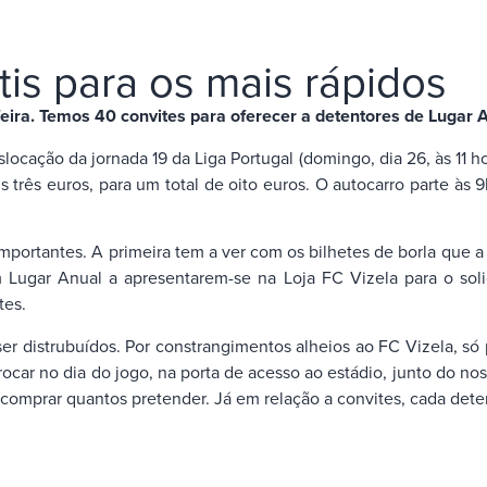
tis para os mais rápidos
feira. Temos 40 convites para oferecer a detentores de Lugar 
locação da jornada 19 da Liga Portugal (domingo, dia 26, às 11 ho
s três euros, para um total de oito euros. O autocarro parte às
mportantes. A primeira tem a ver com os bilhetes de borla que a 
ugar Anual a apresentarem-se na Loja FC Vizela para o solicit
tes.
er distrubuídos. Por constrangimentos alheios ao FC Vizela, só
r no dia do jogo, na porta de acesso ao estádio, junto do nosso
e comprar quantos pretender. Já em relação a convites, cada det