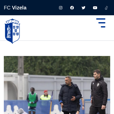
FC
Vizela