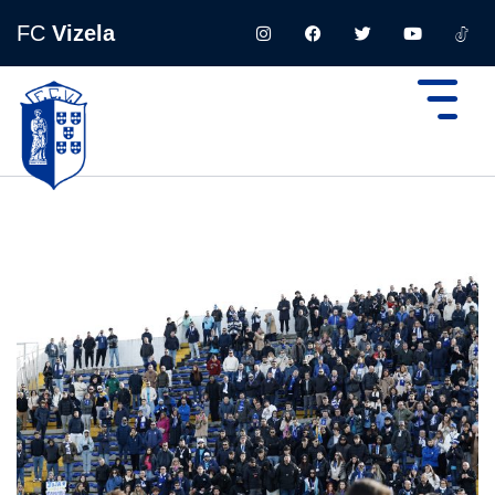
FC
Vizela