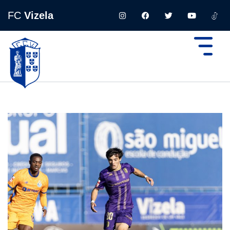
FC
Vizela