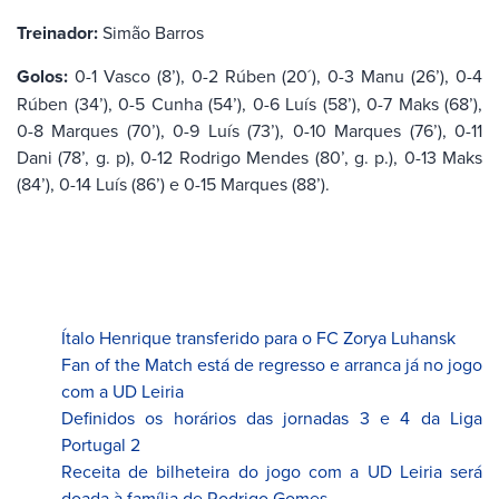
Treinador:
Simão Barros
Golos:
0-1 Vasco (8’), 0-2 Rúben (20´), 0-3 Manu (26’), 0-4
Rúben (34’), 0-5 Cunha (54’), 0-6 Luís (58’), 0-7 Maks (68’),
0-8 Marques (70’), 0-9 Luís (73’), 0-10 Marques (76’), 0-11
Dani (78’, g. p), 0-12 Rodrigo Mendes (80’, g. p.), 0-13 Maks
(84’), 0-14 Luís (86’) e 0-15 Marques (88’).
Ítalo Henrique transferido para o FC Zorya Luhansk
Fan of the Match está de regresso e arranca já no jogo
com a UD Leiria
Definidos os horários das jornadas 3 e 4 da Liga
Portugal 2
Receita de bilheteira do jogo com a UD Leiria será
doada à família de Rodrigo Gomes