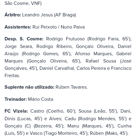
São Cosme, VNF)
Árbitro:
Leandro Jesus (AF Braga)
Assistentes:
Rui Peixoto / Nuno Paiva
Desp. S. Cosme:
Rodrigo Frutuoso (Rodrigo Faria, 65’);
Jorge Seara, Rodrigo Ribeiro, Gonçalo Oliveira, Daniel
Araújo (Rodrigo Gomes, 65’), Afonso Marques, Gabriel
Marques (Gonçalo Oliveira, 65’), Rafael Sousa (José
Gonçalves, 45’), Daniel Carvalhal, Carlos Pereira e Francisco
Freitas.
Suplente não utilizado:
Rúben Tavares.
Treinador:
Mário Costa
FC Vizela:
Castro (Coelho, 60’); Sousa (Leão, 55’), Dani,
Dinis (Lucas, 45’) e Alves; Cadu (Rodrigo Mendes, 55’) e
Gonçalo (C) (Bezerra, 45’); Manu (Marques, 45’), Cunha
(Luís, 55’) e Vasco (Tiago Monteiro, 45’); Rúben (Maks, 45’).