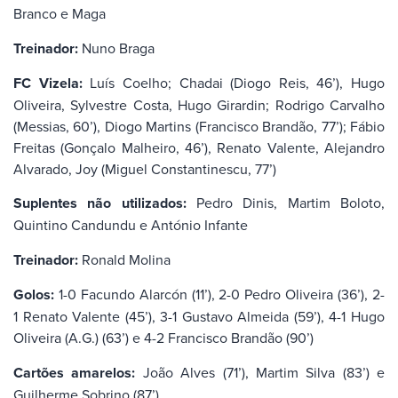
Branco e Maga
Treinador:
Nuno Braga
FC Vizela:
Luís Coelho; Chadai (Diogo Reis, 46’), Hugo
Oliveira, Sylvestre Costa, Hugo Girardin; Rodrigo Carvalho
(Messias, 60’), Diogo Martins (Francisco Brandão, 77’); Fábio
Freitas (Gonçalo Malheiro, 46’), Renato Valente, Alejandro
Alvarado, Joy (Miguel Constantinescu, 77’)
Suplentes não utilizados:
Pedro Dinis, Martim Boloto,
Quintino Candundu e António Infante
Treinador:
Ronald Molina
Golos:
1-0 Facundo Alarcón (11’), 2-0 Pedro Oliveira (36’), 2-
1 Renato Valente (45’), 3-1 Gustavo Almeida (59’), 4-1 Hugo
Oliveira (A.G.) (63’) e 4-2 Francisco Brandão (90’)
Cartões amarelos:
João Alves (71’), Martim Silva (83’) e
Guilherme Sobrino (87’)