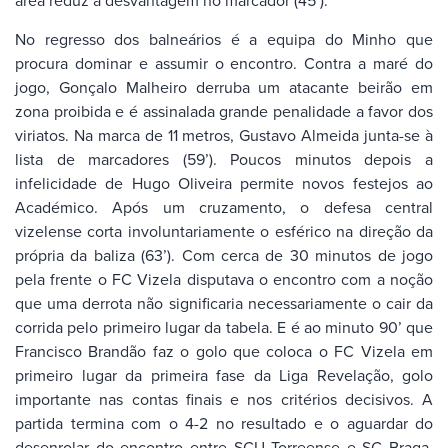
área reduz a desvantagem no marcador (45’).
No regresso dos balneários é a equipa do Minho que
procura dominar e assumir o encontro. Contra a maré do
jogo, Gonçalo Malheiro derruba um atacante beirão em
zona proibida e é assinalada grande penalidade a favor dos
viriatos. Na marca de 11 metros, Gustavo Almeida junta-se à
lista de marcadores (59’). Poucos minutos depois a
infelicidade de Hugo Oliveira permite novos festejos ao
Académico. Após um cruzamento, o defesa central
vizelense corta involuntariamente o esférico na direção da
própria da baliza (63’). Com cerca de 30 minutos de jogo
pela frente o FC Vizela disputava o encontro com a noção
que uma derrota não significaria necessariamente o cair da
corrida pelo primeiro lugar da tabela. E é ao minuto 90’ que
Francisco Brandão faz o golo que coloca o FC Vizela em
primeiro lugar da primeira fase da Liga Revelação, golo
importante nas contas finais e nos critérios decisivos. A
partida termina com o 4-2 no resultado e o aguardar do
desenrolar do encontro entre SCU Torreense e SC Braga.