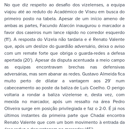
No que diz respeito ao desafio dos vizelenses, a equipa
viajou até ao reduto do Académico de Viseu em busca do
primeiro posto na tabela. Apesar de um início ameno de
ambas as partes, Facundo Alarcón inaugurou o marcador a
favor dos caseiros num lance rápido no corredor esquerdo
(11’). A resposta do Vizela não tardaria e é Renato Valente
que, após um deslize do guardião adversário, deixa o aviso
com um remate forte que obriga o guarda-redes a defesa
apertada (20’). Apesar da disputa acentuada a meio campo
as equipas encontravam brechas nas defensivas
adversárias, mas sem abanar as redes. Gustavo Almeida fica
muito perto de dilatar a vantagem aos 29’ num
cabeceamento ao poste da baliza de Luís Coelho. O perigo
voltaria a rondar a baliza vizelense e, desta vez, com
mexida no marcador, após um ressalto na área Pedro
Oliveira surge em posição privilegiada e faz o 2-0. É já nos
últimos instantes da primeira parte que Chadai encontra
Renato Valente que com um bom movimento à entrada da