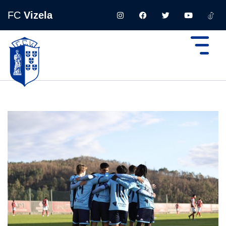
FC
Vizela