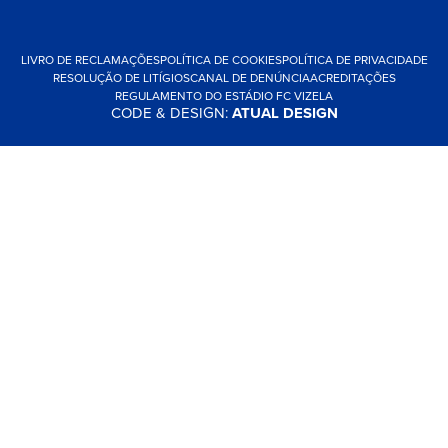
LIVRO DE RECLAMAÇÕES
POLÍTICA DE COOKIES
POLÍTICA DE PRIVACIDADE
RESOLUÇÃO DE LITÍGIOS
CANAL DE DENÚNCIA
ACREDITAÇÕES
REGULAMENTO DO ESTÁDIO FC VIZELA
CODE & DESIGN:
ATUAL DESIGN