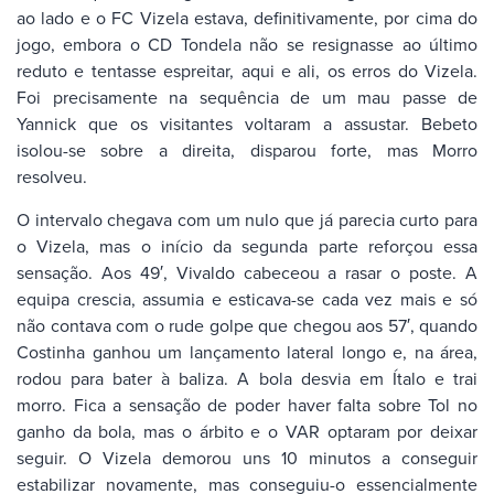
ao lado e o FC Vizela estava, definitivamente, por cima do
jogo, embora o CD Tondela não se resignasse ao último
reduto e tentasse espreitar, aqui e ali, os erros do Vizela.
Foi precisamente na sequência de um mau passe de
Yannick que os visitantes voltaram a assustar. Bebeto
isolou-se sobre a direita, disparou forte, mas Morro
resolveu.
O intervalo chegava com um nulo que já parecia curto para
o Vizela, mas o início da segunda parte reforçou essa
sensação. Aos 49′, Vivaldo cabeceou a rasar o poste. A
equipa crescia, assumia e esticava-se cada vez mais e só
não contava com o rude golpe que chegou aos 57′, quando
Costinha ganhou um lançamento lateral longo e, na área,
rodou para bater à baliza. A bola desvia em Ítalo e trai
morro. Fica a sensação de poder haver falta sobre Tol no
ganho da bola, mas o árbito e o VAR optaram por deixar
seguir. O Vizela demorou uns 10 minutos a conseguir
estabilizar novamente, mas conseguiu-o essencialmente