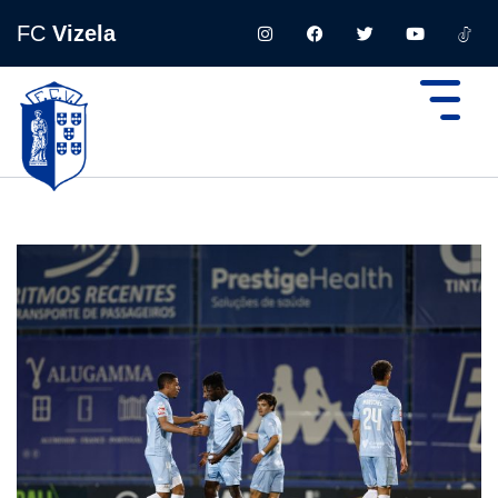
FC
Vizela