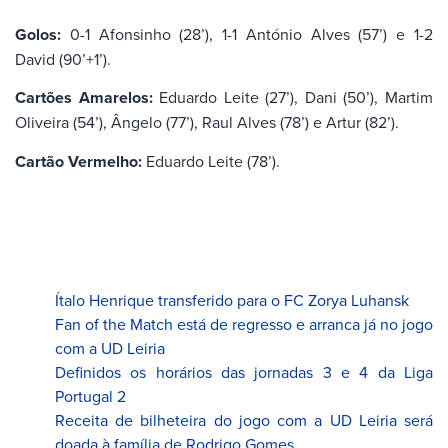
Golos:
0-1 Afonsinho (28’), 1-1 António Alves (57’) e 1-2
David (90’+1’).
Cartões Amarelos:
Eduardo Leite (27’), Dani (50’), Martim
Oliveira (54’), Ângelo (77’), Raul Alves (78’) e Artur (82’).
Cartão Vermelho:
Eduardo Leite (78’).
Ítalo Henrique transferido para o FC Zorya Luhansk
Fan of the Match está de regresso e arranca já no jogo
com a UD Leiria
Definidos os horários das jornadas 3 e 4 da Liga
Portugal 2
Receita de bilheteira do jogo com a UD Leiria será
doada à família de Rodrigo Gomes