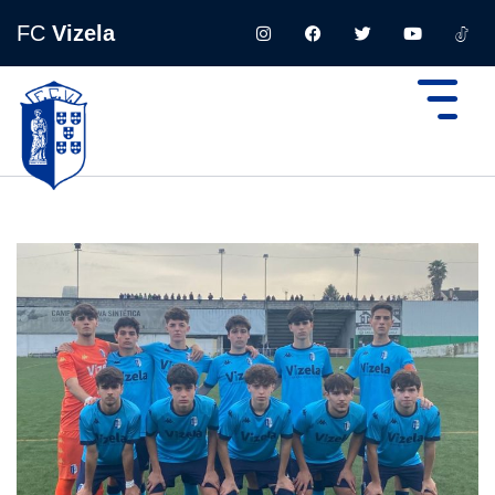
FC
Vizela