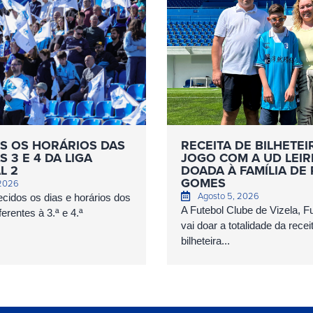
S OS HORÁRIOS DAS
RECEITA DE BILHETEI
 3 E 4 DA LIGA
JOGO COM A UD LEIR
L 2
DOADA À FAMÍLIA DE
GOMES
 2026
Agosto 5, 2026
cidos os dias e horários dos
A Futebol Clube de Vizela, 
erentes à 3.ª e 4.ª
vai doar a totalidade da recei
bilheteira...