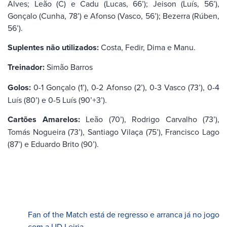
Alves; Leão (C) e Cadu (Lucas, 66’); Jeison (Luís, 56’),
Gonçalo (Cunha, 78’) e Afonso (Vasco, 56’); Bezerra (Rúben,
56’).
Suplentes não utilizados:
Costa, Fedir, Dima e Manu.
Treinador:
Simão Barros
Golos:
0-1 Gonçalo (1’), 0-2 Afonso (2’), 0-3 Vasco (73’), 0-4
Luís (80’) e 0-5 Luís (90’+3’).
Cartões Amarelos:
Leão (70’), Rodrigo Carvalho (73’),
Tomás Nogueira (73’), Santiago Vilaça (75’), Francisco Lago
(87’) e Eduardo Brito (90’).
Fan of the Match está de regresso e arranca já no jogo
com a UD Leiria