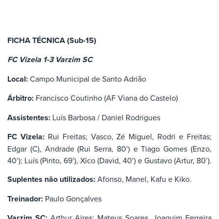
FICHA TÉCNICA (Sub-15)
FC Vizela 1-3 Varzim SC
Local:
Campo Municipal de Santo Adrião
Árbitro:
Francisco Coutinho (AF Viana do Castelo)
Assistentes:
Luís Barbosa / Daniel Rodrigues
FC Vizela:
Rui Freitas; Vasco, Zé Miguel, Rodri e Freitas;
Edgar (C), Andrade (Rui Serra, 80’) e Tiago Gomes (Enzo,
40’); Luís (Pinto, 69’), Xico (David, 40’) e Gustavo (Artur, 80’).
Suplentes não utilizados:
Afonso, Manel, Kafu e Kiko.
Treinador:
Paulo Gonçalves
Varzim SC:
Arthur Aires; Mateus Soares, Joaquim Ferreira