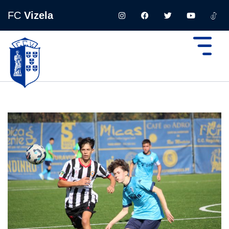
FC
Vizela