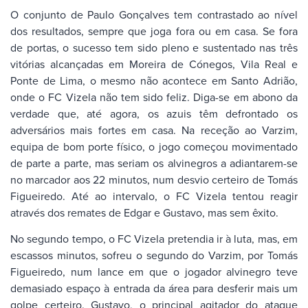
O conjunto de Paulo Gonçalves tem contrastado ao nível
dos resultados, sempre que joga fora ou em casa. Se fora
de portas, o sucesso tem sido pleno e sustentado nas três
vitórias alcançadas em Moreira de Cónegos, Vila Real e
Ponte de Lima, o mesmo não acontece em Santo Adrião,
onde o FC Vizela não tem sido feliz. Diga-se em abono da
verdade que, até agora, os azuis têm defrontado os
adversários mais fortes em casa. Na receção ao Varzim,
equipa de bom porte físico, o jogo começou movimentado
de parte a parte, mas seriam os alvinegros a adiantarem-se
no marcador aos 22 minutos, num desvio certeiro de Tomás
Figueiredo. Até ao intervalo, o FC Vizela tentou reagir
através dos remates de Edgar e Gustavo, mas sem êxito.
No segundo tempo, o FC Vizela pretendia ir à luta, mas, em
escassos minutos, sofreu o segundo do Varzim, por Tomás
Figueiredo, num lance em que o jogador alvinegro teve
demasiado espaço à entrada da área para desferir mais um
golpe certeiro. Gustavo, o principal agitador do ataque