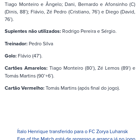
Tiago Monteiro e Ângelo; Dani, Bernardo e Afonsinho (C)
(Dinis, 88’); Flávio, Zé Pedro (Cristiano, 76’) e Diego (David,
76’).
Suplentes não utilizados:
Rodrigo Pereira e Sérgio.
Treinador:
Pedro Silva
Golo:
Flávio (47’).
Cartões Amarelos:
Tiago Monteiro (80’), Zé Lemos (89’) e
Tomás Martins (90’+6’).
Cartão Vermelho:
Tomás Martins (após final do jogo).
Ítalo Henrique transferido para o FC Zorya Luhansk
Fan of the Match está de regresso e arranca já no jogo