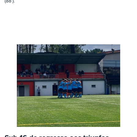
(88’).