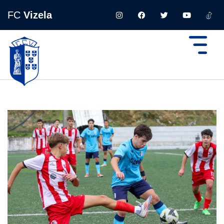
FC
Vizela