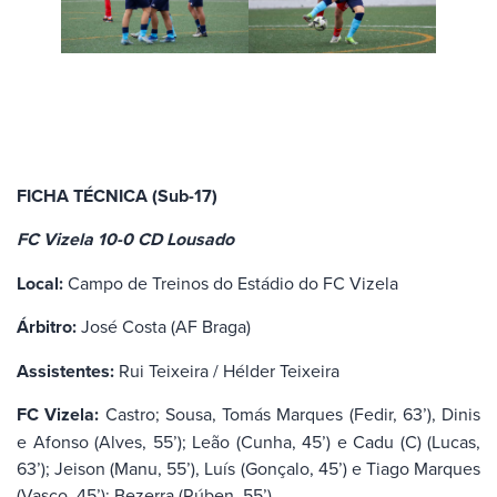
FICHA TÉCNICA (Sub-17)
FC Vizela 10-0 CD Lousado
Local:
Campo de Treinos do Estádio do FC Vizela
Árbitro:
José Costa (AF Braga)
Assistentes:
Rui Teixeira / Hélder Teixeira
FC Vizela:
Castro; Sousa, Tomás Marques (Fedir, 63’), Dinis
e Afonso (Alves, 55’); Leão (Cunha, 45’) e Cadu (C) (Lucas,
63’); Jeison (Manu, 55’), Luís (Gonçalo, 45’) e Tiago Marques
(Vasco, 45’); Bezerra (Rúben, 55’).