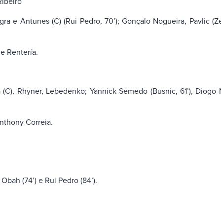
Ribeiro
gra e Antunes (C) (Rui Pedro, 70’); Gonçalo Nogueira, Pavlic (Zé
e Rentería.
a (C), Rhyner, Lebedenko; Yannick Semedo (Busnic, 61’), Diogo
thony Correia.
Obah (74’) e Rui Pedro (84’).