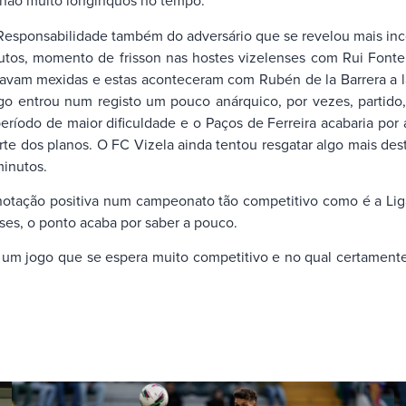
 não muito longínquos no tempo.
esponsabilidade também do adversário que se revelou mais inc
nutos, momento de frisson nas hostes vizelenses com Rui Fonte 
am mexidas e estas aconteceram com Rubén de la Barrera a lan
go entrou num registo um pouco anárquico, por vezes, partido,
período de maior dificuldade e o Paços de Ferreira acabaria po
 dos planos. O FC Vizela ainda tentou resgatar algo mais dest
minutos.
tação positiva num campeonato tão competitivo como é a Liga 
ses, o ponto acaba por saber a pouco.
s um jogo que se espera muito competitivo e no qual certamente