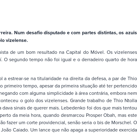
reira. Num desafio disputado e com partes distintas, os azuis
lo vizelense.
uista de um bom resultado na Capital do Móvel. Os vizelenses
aí. O segundo tempo não foi igual e o derradeiro quarto de hora
estrear-se na titularidade na direita da defesa, a par de Thio
o primeiro tempo, apesar da primeira situação até ter pertencido
 chegando com alguma simplicidade à área contrária, embora nem
nteceu o golo dos vizelenses. Grande trabalho de Thio Ntolla
a dava sinais de querer mais. Lebedenko foi dos que mais tentou
 perto da meia hora, quando desmarcou Prosper Obah, mas este
egão fazer um corte providencial, senão seria o bis de Morschel. O
a João Caiado. Um lance que não apaga a superioridade exercida