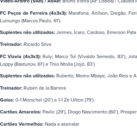
Vídeo-Árbitro (VAR) / AVAR:
Bruno Vieira (AF Lisboa) / Cláudia 
FC Paços de Ferreira (4x3x3):
Marafona; Anílson, Diegão, Feri
Lumungo (Marcos Paulo, 61’).
Suplentes não utilizados:
Jeimes, Ícaro, Cardoso, Emerson Pata 
Treinador:
Ricardo Silva
FC Vizela (4x3x3):
Ruly; Marco Tol (Vivaldo Semedo, 83’), Jot
Loppy (Bastunov, 61’) e Thio Ntolla (Jojó, 83’)
Suplentes não utilizados:
Ruberto, Momo Mbaye, João Reis e An
Treinador:
Rubén de la Barrera
Golos:
0-1 Morschel (20’) e 1-1 Zé Uílton (79’).
Cartões Amarelos:
Pavlic (29’), Diogo Nascimento (60’), Prosper 
Cartões Vermelhos:
Nada a assinalar