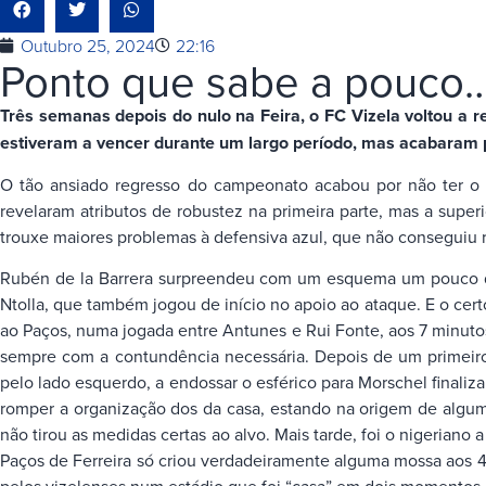
Outubro 25, 2024
22:16
Ponto que sabe a pouco
Três semanas depois do nulo na Feira, o FC Vizela voltou a r
estiveram a vencer durante um largo período, mas acabaram por
O tão ansiado regresso do campeonato acabou por não ter o “
revelaram atributos de robustez na primeira parte, mas a super
trouxe maiores problemas à defensiva azul, que não conseguiu re
Rubén de la Barrera surpreendeu com um esquema um pouco difer
Ntolla, que também jogou de início no apoio ao ataque. E o cert
ao Paços, numa jogada entre Antunes e Rui Fonte, aos 7 minutos
sempre com a contundência necessária. Depois de um primeiro
pelo lado esquerdo, a endossar o esférico para Morschel finali
romper a organização dos da casa, estando na origem de algum
não tirou as medidas certas ao alvo. Mais tarde, foi o nigeriano 
Paços de Ferreira só criou verdadeiramente alguma mossa aos 4