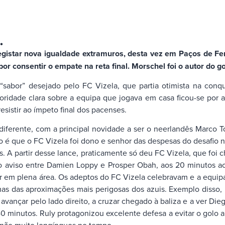
…
egistar nova igualdade extramuros, desta vez em Paços de Fer
 consentir o empate na reta final. Morschel foi o autor do go
sabor” desejado pelo FC Vizela, que partia otimista na conq
ioridade clara sobre a equipa que jogava em casa ficou-se por 
sistir ao ímpeto final dos pacenses.
ente, com a principal novidade a ser o neerlandês Marco Tol a 
o é que o FC Vizela foi dono e senhor das despesas do desafio n
. A partir desse lance, praticamente só deu FC Vizela, que foi
 aviso entre Damien Loppy e Prosper Obah, aos 20 minutos aco
zar em plena área. Os adeptos do FC Vizela celebravam e a equip
as das aproximações mais perigosas dos azuis. Exemplo disso,
a avançar pelo lado direito, a cruzar chegado à baliza e a ver Di
0 minutos. Ruly protagonizou excelente defesa a evitar o golo 