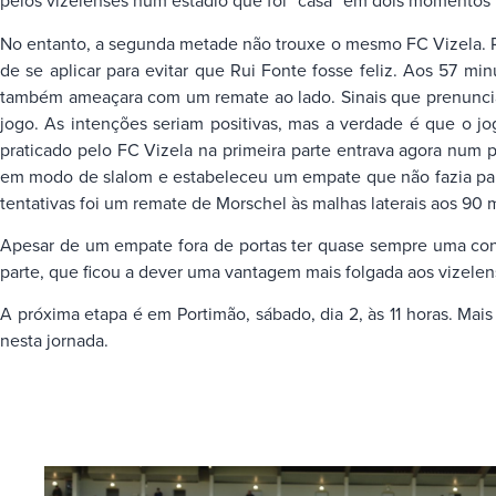
pelos vizelenses num estádio que foi “casa” em dois momentos
No entanto, a segunda metade não trouxe o mesmo FC Vizela. R
de se aplicar para evitar que Rui Fonte fosse feliz. Aos 57 mi
também ameaçara com um remate ao lado. Sinais que prenunciav
jogo. As intenções seriam positivas, mas a verdade é que o jo
praticado pelo FC Vizela na primeira parte entrava agora num 
em modo de slalom e estabeleceu um empate que não fazia parte
tentativas foi um remate de Morschel às malhas laterais aos 90 
Apesar de um empate fora de portas ter quase sempre uma cono
parte, que ficou a dever uma vantagem mais folgada aos vizelen
A próxima etapa é em Portimão, sábado, dia 2, às 11 horas. Mai
nesta jornada.