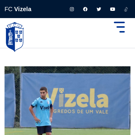
FC
Vizela